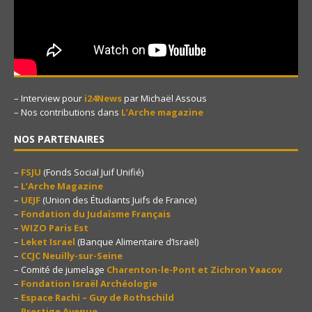
– Interview pour
i24News
par Michaël Assous
– Nos contributions dans
L’Arche magazine
NOS PARTENAIRES
–
FSJU
(Fonds Social Juif Unifié)
–
L’Arche Magazine
–
UEJF
(Union des Étudiants Juifs de France)
–
Fondation du Judaïsme Français
–
WIZO Paris Est
–
Leket Israel
(Banque Alimentaire d’Israël)
–
CCJC Neuilly-sur-Seine
– Comité de jumelage
Charenton-le-Pont et Zichron Yaacov
–
Fondation Israël Archéologie
–
Espace Rachi – Guy de Rothschild
–
Prestige Avenue