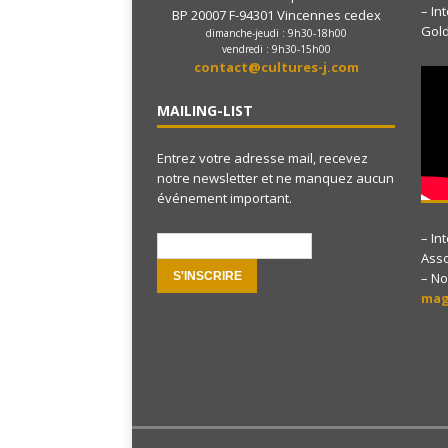
– In
BP 20007 F-94301 Vincennes cedex
Gol
dimanche-jeudi : 9h30-18h00
vendredi : 9h30-15h00
contact@cultures-j.com
MAILING-LIST
Entrez votre adresse mail, recevez
notre newsletter et ne manquez aucun
événement important.
– In
e-mail:
Ass
– No
mag