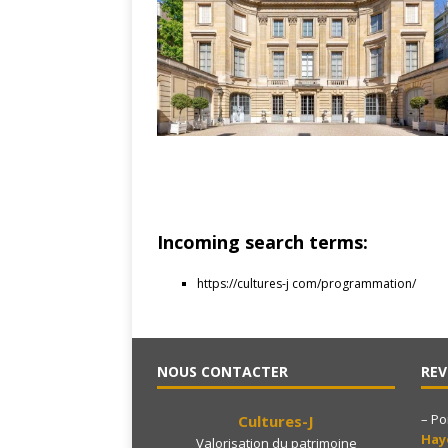
Incoming search terms:
https://cultures-j com/programmation/
NOUS CONTACTER
REV
– Po
Cultures-J
Ha
Valorisation du patrimoine