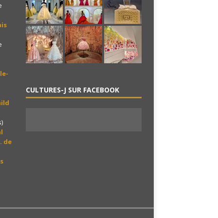
e
is
e
le-
CULTURES-J SUR FACEBOOK
ild
)
l
. de
s