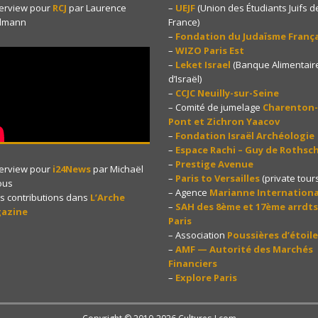
terview pour
RCJ
par Laurence
–
UEJF
(Union des Étudiants Juifs d
dmann
France)
–
Fondation du Judaïsme França
–
WIZO Paris Est
–
Leket Israel
(Banque Alimentair
d’Israël)
–
CCJC Neuilly-sur-Seine
– Comité de jumelage
Charenton-
Pont et Zichron Yaacov
–
Fondation Israël Archéologie
–
Espace Rachi – Guy de Rothsch
–
Prestige Avenue
terview pour
i24News
par Michaël
–
Paris to Versailles
(private tours
ous
– Agence
Marianne Internationa
s contributions dans
L’Arche
–
SAH des 8ème et 17ème arrdts
azine
Paris
– Association
Poussières d’étoile
–
AMF — Autorité des Marchés
Financiers
–
Explore Paris