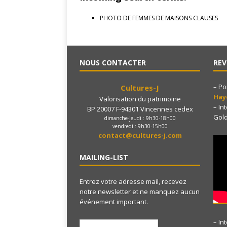
PHOTO DE FEMMES DE MAISONS CLAUSES
NOUS CONTACTER
REV
– Po
Cultures-J
Ha
Valorisation du patrimoine
– In
BP 20007 F-94301 Vincennes cedex
Gol
dimanche-jeudi : 9h30-18h00
vendredi : 9h30-15h00
contact@cultures-j.com
MAILING-LIST
Entrez votre adresse mail, recevez
notre newsletter et ne manquez aucun
événement important.
– In
e-mail: