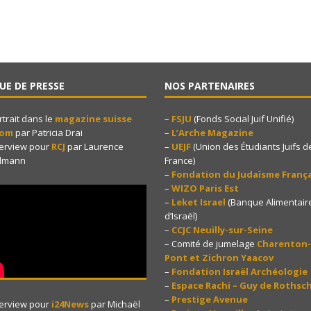
UE DE PRESSE
NOS PARTENAIRES
rtrait dans le
magazine suisse
–
FSJU
(Fonds Social Juif Unifié)
yom
par Patricia Drai
–
L’Arche Magazine
terview pour
RCJ
par Laurence
–
UEJF
(Union des Étudiants Juifs d
dmann
France)
–
Fondation du Judaïsme França
–
WIZO Paris Est
–
Leket Israel
(Banque Alimentair
d’Israël)
–
CCJC Neuilly-sur-Seine
– Comité de jumelage
Charenton-
Pont et Zichron Yaacov
–
Fondation Israël Archéologie
–
Espace Rachi – Guy de Rothsch
–
Prestige Avenue
terview pour
i24News
par Michaël