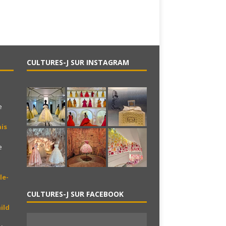
CULTURES-J SUR INSTAGRAM
e
is
e
le-
CULTURES-J SUR FACEBOOK
ild