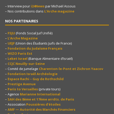
– Interview pour
i24News
par Michaël Assous
– Nos contributions dans
L’Arche magazine
NOS PARTENAIRES
–
FSJU
(Fonds Social Juif Unifié)
–
L’Arche Magazine
–
UEJF
(Union des Étudiants Juifs de France)
–
Fondation du Judaïsme Français
–
WIZO Paris Est
–
Leket Israel
(Banque Alimentaire d’Israël)
–
CCJC Neuilly-sur-Seine
– Comité de jumelage
Charenton-le-Pont et Zichron Yaacov
–
Fondation Israël Archéologie
–
Espace Rachi – Guy de Rothschild
–
Prestige Avenue
–
Paris to Versailles
(private tours)
– Agence
Marianne International
–
SAH des 8ème et 17ème arrdts. de Paris
– Association
Poussières d’étoiles
–
AMF — Autorité des Marchés Financiers