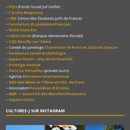
–
FSJU
(Fonds Social Juif Unifié)
–
L’Arche Magazine
–
UEJF
(Union des Étudiants Juifs de France)
–
Fondation du Judaïsme Français
–
WIZO Paris Est
–
Leket Israel
(Banque Alimentaire d’Israël)
–
CCJC Neuilly-sur-Seine
– Comité de jumelage
Charenton-le-Pont et Zichron Yaacov
–
Fondation Israël Archéologie
–
Espace Rachi – Guy de Rothschild
–
Prestige Avenue
–
Paris to Versailles
(private tours)
– Agence
Marianne International
–
SAH des 8ème et 17ème arrdts. de Paris
– Association
Poussières d’étoiles
–
AMF — Autorité des Marchés Financiers
–
Explore Paris
CULTURES-J SUR INSTAGRAM