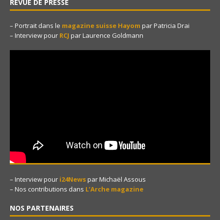
REVUE DE PRESSE
– Portrait dans le
magazine suisse Hayom
par Patricia Drai
– Interview pour
RCJ
par Laurence Goldmann
– Interview pour
i24News
par Michaël Assous
– Nos contributions dans
L’Arche magazine
NOS PARTENAIRES