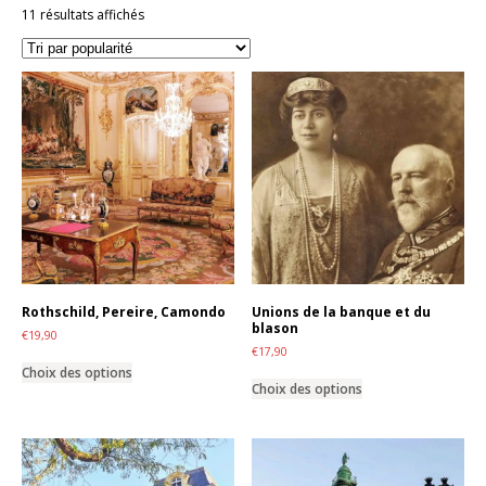
Trié
11 résultats affichés
par
popularité
Rothschild, Pereire, Camondo
Unions de la banque et du
blason
€
19,90
€
17,90
Ce
Choix des options
Ce
produit
Choix des options
produit
a
a
plusieurs
plusieurs
variations.
variations.
Les
Les
options