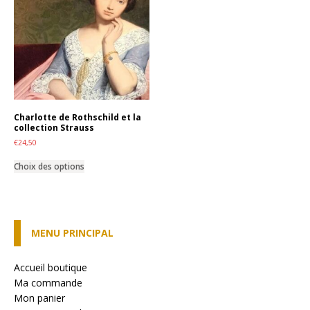
options
options
peuvent
peuvent
être
être
choisies
choisies
sur
sur
la
la
page
page
du
du
produit
produit
Charlotte de Rothschild et la
collection Strauss
€
24,50
Ce
Choix des options
produit
a
plusieurs
variations.
Les
MENU PRINCIPAL
options
peuvent
être
Accueil boutique
choisies
Ma commande
sur
Mon panier
la