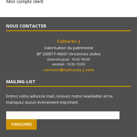
Mon compte client
page
du
produit
NOUS CONTACTER
Cultures-J
Valorisation du patrimoine
BP 20007 F-94301 Vincennes cedex
dimanche-jeudi : 9h30-18h00
vendredi : 9h30-15h00
contact@cultures-j.com
MAILING-LIST
Entrez votre adresse mail, recevez notre newsletter et ne
manquez aucun événement important.
e-mail: