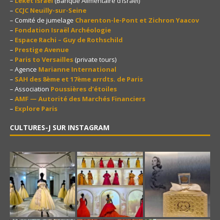
–
Leket Israel
(Banque Alimentaire d’Israël)
–
CCJC Neuilly-sur-Seine
– Comité de jumelage
Charenton-le-Pont et Zichron Yaacov
–
Fondation Israël Archéologie
–
Espace Rachi – Guy de Rothschild
–
Prestige Avenue
–
Paris to Versailles
(private tours)
– Agence
Marianne International
–
SAH des 8ème et 17ème arrdts. de Paris
– Association
Poussières d’étoiles
–
AMF — Autorité des Marchés Financiers
–
Explore Paris
CULTURES-J SUR INSTAGRAM