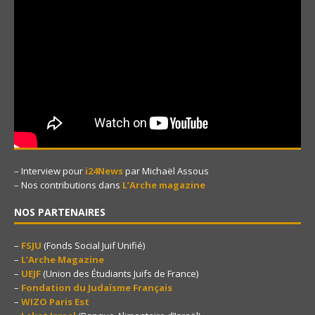
– Interview pour
i24News
par Michaël Assous
– Nos contributions dans
L’Arche magazine
NOS PARTENAIRES
–
FSJU
(Fonds Social Juif Unifié)
–
L’Arche Magazine
–
UEJF
(Union des Étudiants Juifs de France)
–
Fondation du Judaïsme Français
–
WIZO Paris Est