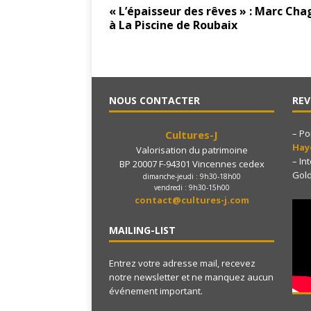
« L’épaisseur des rêves » : Marc Cha
à La Piscine de Roubaix
NOUS CONTACTER
REV
– Po
Cultures-J
Ha
Valorisation du patrimoine
– In
BP 20007 F-94301 Vincennes cedex
Gol
dimanche-jeudi : 9h30-18h00
vendredi : 9h30-15h00
contact@cultures-j.com
MAILING-LIST
Entrez votre adresse mail, recevez
notre newsletter et ne manquez aucun
événement important.