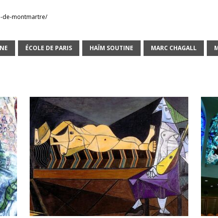
ee-de-montmartre/
NE
ÉCOLE DE PARIS
HAÏM SOUTINE
MARC CHAGALL