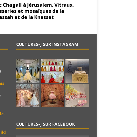
 Chagall à Jérusalem. Vitraux,
sseries et mosaïques de la
ssah et de la Knesset
CULTURES-J SUR INSTAGRAM
e
is
e
le-
CULTURES-J SUR FACEBOOK
ild