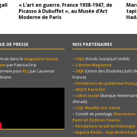
gall
« L’art en guerre. France 1938-1947, de
Marc
Picasso à Dubuffet », au Musée d’Art
tapi
Moderne de Paris
Hada
UE DE PRESSE
NOS PARTENAIRES
rtrait dans le
magazine suisse
–
FSJU
(Fonds Social Juif Unifié)
yom
par Patricia Drai
–
L’Arche Magazine
terview pour
RCJ
par Laurence
–
UEJF
(Union des Étudiants Juifs d
dmann
France)
–
Fondation du Judaïsme França
–
WIZO Paris Est
–
Leket Israel
(Banque Alimentair
d’Israël)
–
CCJC Neuilly-sur-Seine
– Comité de jumelage
Charenton-
Pont et Zichron Yaacov
–
Fondation Israël Archéologie
–
Espace Rachi – Guy de Rothsch