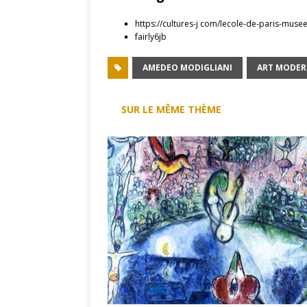
https://cultures-j com/lecole-de-paris-mus
fairly6jb
AMEDEO MODIGLIANI
ART MODER
SUR LE MÊME THÈME