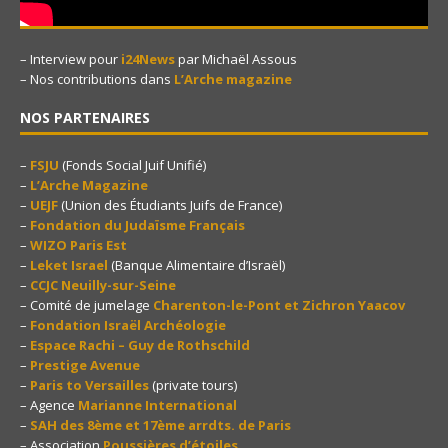
– Interview pour
i24News
par Michaël Assous
– Nos contributions dans
L’Arche magazine
NOS PARTENAIRES
–
FSJU
(Fonds Social Juif Unifié)
–
L’Arche Magazine
–
UEJF
(Union des Étudiants Juifs de France)
–
Fondation du Judaïsme Français
–
WIZO Paris Est
–
Leket Israel
(Banque Alimentaire d’Israël)
–
CCJC Neuilly-sur-Seine
– Comité de jumelage
Charenton-le-Pont et Zichron Yaacov
–
Fondation Israël Archéologie
–
Espace Rachi – Guy de Rothschild
–
Prestige Avenue
–
Paris to Versailles
(private tours)
– Agence
Marianne International
–
SAH des 8ème et 17ème arrdts. de Paris
– Association
Poussières d’étoiles