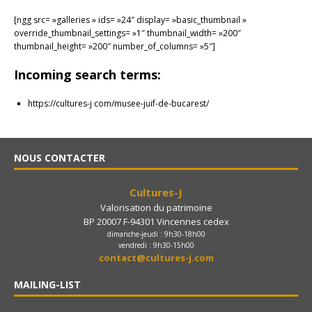
[ngg src= »galleries » ids= »24″ display= »basic_thumbnail »
override_thumbnail_settings= »1″ thumbnail_width= »200″
thumbnail_height= »200″ number_of_columns= »5″]
Incoming search terms:
https://cultures-j com/musee-juif-de-bucarest/
NOUS CONTACTER
Cultures-J
Valorisation du patrimoine
BP 20007 F-94301 Vincennes cedex
dimanche-jeudi : 9h30-18h00
vendredi : 9h30-15h00
contact@cultures-j.com
MAILING-LIST