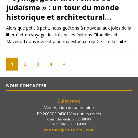
judaïsme » : un tour du monde
historique et architectural…
Alors que petit à petit, nous goûtons à nouveau aux joies de la
liberté et du voyage, les très belles éditions Citadelles et
Mazenod nous invitent à un majestueux tour
>> Lire la suite
1
2
3
4
»
NOUS CONTACTER
Cultures-J
Valorisation du patrimoine
BP 20007 F-94301 Vincennes cedex
dimanche-jeudi : 9h30-18h00
vendredi : 9h30-15h00
contact@cultures-j.com