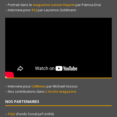
– Portrait dans le
magazine suisse Hayom
par Patricia Drai
– Interview pour
RCJ
par Laurence Goldmann
– Interview pour
i24News
par Michaël Assous
– Nos contributions dans
L’Arche magazine
NOS PARTENAIRES
–
FSJU
(Fonds Social Juif Unifié)