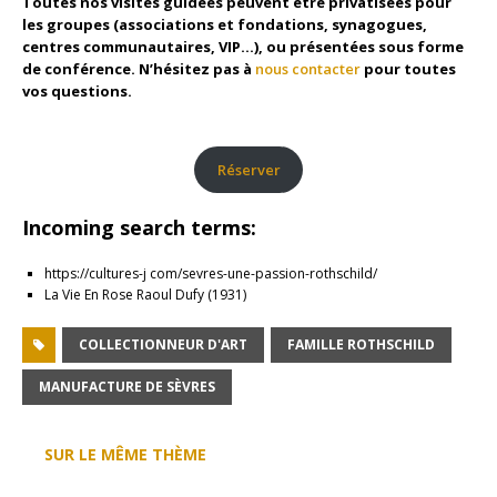
Toutes nos visites guidées peuvent être privatisées pour
les groupes (associations et fondations, synagogues,
centres communautaires, VIP…), ou présentées sous forme
de conférence. N’hésitez pas à
nous contacter
pour toutes
vos questions.
Réserver
Incoming search terms:
https://cultures-j com/sevres-une-passion-rothschild/
La Vie En Rose Raoul Dufy (1931)
COLLECTIONNEUR D'ART
FAMILLE ROTHSCHILD
MANUFACTURE DE SÈVRES
SUR LE MÊME THÈME