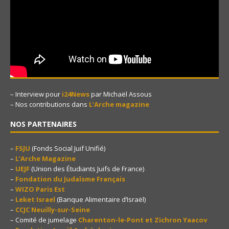
– Interview pour
i24News
par Michaël Assous
– Nos contributions dans
L’Arche magazine
NOS PARTENAIRES
–
FSJU
(Fonds Social Juif Unifié)
–
L’Arche Magazine
–
UEJF
(Union des Étudiants Juifs de France)
–
Fondation du Judaïsme Français
–
WIZO Paris Est
–
Leket Israel
(Banque Alimentaire d’Israël)
–
CCJC Neuilly-sur-Seine
– Comité de jumelage
Charenton-le-Pont et Zichron Yaacov