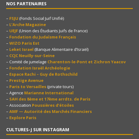
NOS PARTENAIRES
–
FSJU
(Fonds Social Juif Unifié)
–
L’Arche Magazine
–
UEJF
(Union des Étudiants Juifs de France)
–
Fondation du Judaïsme Français
–
WIZO Paris Est
–
Leket Israel
(Banque Alimentaire d’Israël)
–
CCJC Neuilly-sur-Seine
– Comité de jumelage
Charenton-le-Pont et Zichron Yaacov
–
Fondation Israël Archéologie
–
Espace Rachi – Guy de Rothschild
–
Prestige Avenue
–
Paris to Versailles
(private tours)
– Agence
Marianne International
–
SAH des 8ème et 17ème arrdts. de Paris
– Association
Poussières d’étoiles
–
AMF — Autorité des Marchés Financiers
–
Explore Paris
CULTURES-J SUR INSTAGRAM