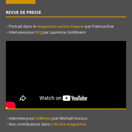
REVUE DE PRESSE
– Portrait dans le
magazine suisse Hayom
par Patricia Drai
– Interview pour
RCJ
par Laurence Goldmann
– Interview pour
i24News
par Michaël Assous
– Nos contributions dans
L’Arche magazine