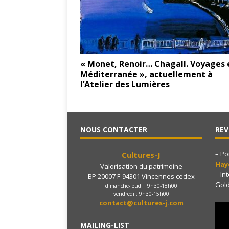
« Monet, Renoir… Chagall. Voyages 
Méditerranée », actuellement à
l’Atelier des Lumières
NOUS CONTACTER
REV
– Po
Cultures-J
Ha
Valorisation du patrimoine
– In
BP 20007 F-94301 Vincennes cedex
Gol
dimanche-jeudi : 9h30-18h00
vendredi : 9h30-15h00
contact@cultures-j.com
MAILING-LIST