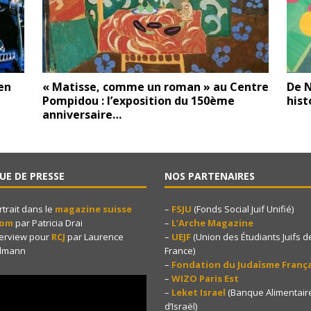
en
« Matisse, comme un roman » au Centre
De N
Pompidou : l’exposition du 150ème
hist
anniversaire…
UE DE PRESSE
NOS PARTENAIRES
rtrait dans le
magazine suisse
–
FSJU
(Fonds Social Juif Unifié)
yom
par Patricia Drai
–
L’Arche Magazine
terview pour
RCJ
par Laurence
–
UEJF
(Union des Étudiants Juifs d
dmann
France)
–
Fondation du Judaïsme França
–
WIZO Paris Est
–
Leket Israel
(Banque Alimentair
d’Israël)