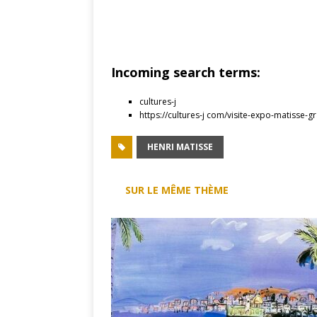
Incoming search terms:
cultures-j
https://cultures-j com/visite-expo-matisse-g
HENRI MATISSE
SUR LE MÊME THÈME