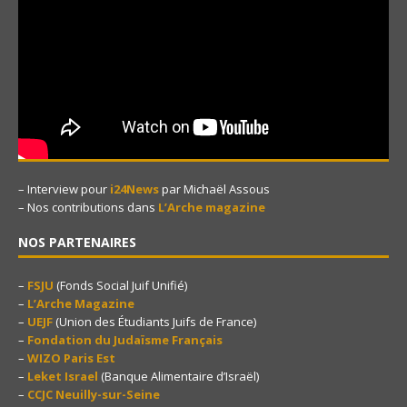
– Interview pour
i24News
par Michaël Assous
– Nos contributions dans
L’Arche magazine
NOS PARTENAIRES
–
FSJU
(Fonds Social Juif Unifié)
–
L’Arche Magazine
–
UEJF
(Union des Étudiants Juifs de France)
–
Fondation du Judaïsme Français
–
WIZO Paris Est
–
Leket Israel
(Banque Alimentaire d’Israël)
–
CCJC Neuilly-sur-Seine