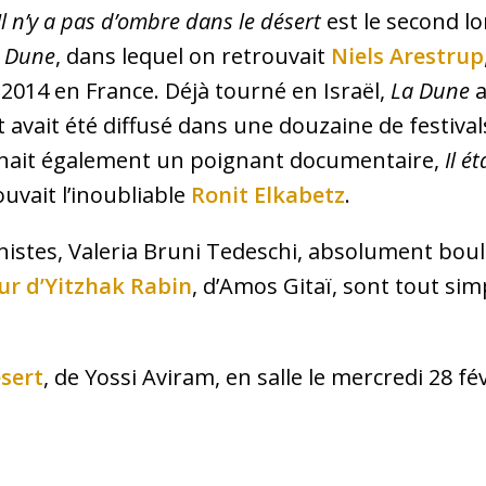
Il n’y a pas d’ombre dans le désert
est le second l
 Dune
, dans lequel on retrouvait
Niels Arestrup
 2014 en France. Déjà tourné en Israël,
La Dune
a
t avait été diffusé dans une douzaine de festiva
ignait également un poignant documentaire,
Il é
ouvait l’inoubliable
Ronit Elkabetz
.
istes, Valeria Bruni Tedeschi, absolument boul
our d’Yitzhak Rabin
, d’Amos Gitaï, sont tout si
ésert
, de Yossi Aviram, en salle le mercredi 28 fév