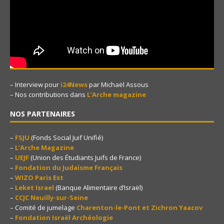
– Interview pour
i24News
par Michaël Assous
– Nos contributions dans
L’Arche magazine
NOS PARTENAIRES
–
FSJU
(Fonds Social Juif Unifié)
–
L’Arche Magazine
–
UEJF
(Union des Étudiants Juifs de France)
–
Fondation du Judaïsme Français
–
WIZO Paris Est
–
Leket Israel
(Banque Alimentaire d’Israël)
–
CCJC Neuilly-sur-Seine
– Comité de jumelage
Charenton-le-Pont et Zichron Yaacov
–
Fondation Israël Archéologie