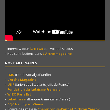
– Interview pour
i24News
par Michaël Assous
– Nos contributions dans
L’Arche magazine
NOS PARTENAIRES
–
FSJU
(Fonds Social Juif Unifié)
–
L’Arche Magazine
–
UEJF
(Union des Étudiants Juifs de France)
–
Fondation du Judaïsme Français
–
WIZO Paris Est
–
Leket Israel
(Banque Alimentaire d’Israël)
–
CCJC Neuilly-sur-Seine
– Comité de jumelage
Charenton-le-Pont et Zichron Yaacov