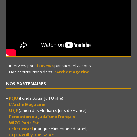
– Interview pour
i24News
par Michaël Assous
– Nos contributions dans
L’Arche magazine
NOS PARTENAIRES
–
FSJU
(Fonds Social Juif Unifié)
–
L’Arche Magazine
–
UEJF
(Union des Étudiants Juifs de France)
–
Fondation du Judaïsme Français
–
WIZO Paris Est
–
Leket Israel
(Banque Alimentaire d’Israël)
–
CCJC Neuilly-sur-Seine