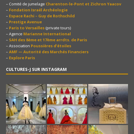
– Comité de jumelage
Charenton-le-Pont et Zichron Yaacov
–
Fondation Israël Archéologie
–
Espace Rachi – Guy de Rothschild
–
Prestige Avenue
–
Paris to Versailles
(private tours)
– Agence
Marianne International
–
SAH des 8ème et 17ème arrdts. de Paris
– Association
Poussières d’étoiles
–
AMF — Autorité des Marchés Financiers
–
Explore Paris
CULTURES-J SUR INSTAGRAM