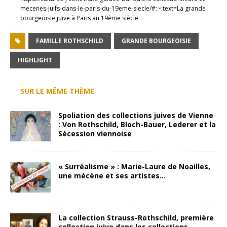
mecenes-juifs-dans-le-paris-du-19eme-siecle/#:~:text=La grande
bourgeoisie juive à Paris au 19ème siècle
FAMILLE ROTHSCHILD
GRANDE BOURGEOISIE
HIGHLIGHT
SUR LE MÊME THÈME
Spoliation des collections juives de Vienne
: Von Rothschild, Bloch-Bauer, Lederer et la
Sécession viennoise
« Surréalisme » : Marie-Laure de Noailles,
une mécène et ses artistes…
La collection Strauss-Rothschild, première
collection juive dans les collections