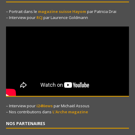
– Portrait dans le
magazine suisse Hayom
par Patricia Drai
– Interview pour
RCJ
par Laurence Goldmann
– Interview pour
i24News
par Michaël Assous
– Nos contributions dans
L’Arche magazine
NOS PARTENAIRES