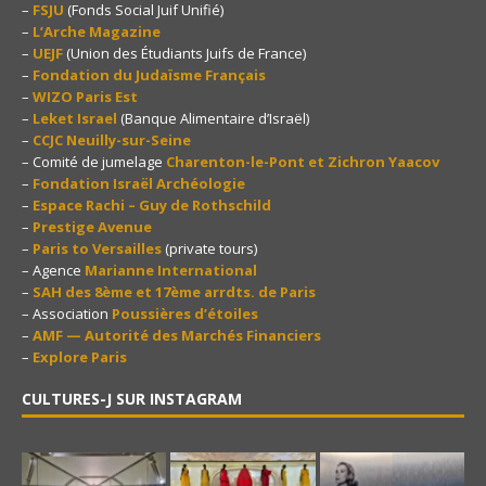
–
FSJU
(Fonds Social Juif Unifié)
–
L’Arche Magazine
–
UEJF
(Union des Étudiants Juifs de France)
–
Fondation du Judaïsme Français
–
WIZO Paris Est
–
Leket Israel
(Banque Alimentaire d’Israël)
–
CCJC Neuilly-sur-Seine
– Comité de jumelage
Charenton-le-Pont et Zichron Yaacov
–
Fondation Israël Archéologie
–
Espace Rachi – Guy de Rothschild
–
Prestige Avenue
–
Paris to Versailles
(private tours)
– Agence
Marianne International
–
SAH des 8ème et 17ème arrdts. de Paris
– Association
Poussières d’étoiles
–
AMF — Autorité des Marchés Financiers
–
Explore Paris
CULTURES-J SUR INSTAGRAM