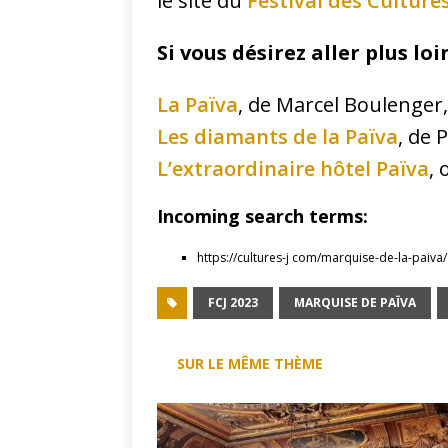
le site du
Festival des Cultures
Si vous désirez aller plus loin
La Païva
, de Marcel Boulenger,
Les diamants de la Païva
, de 
L’extraordinaire hôtel Païva
, 
Incoming search terms:
https://cultures-j com/marquise-de-la-paiva/
FCJ 2023
MARQUISE DE PAÏVA
SUR LE MÊME THÈME