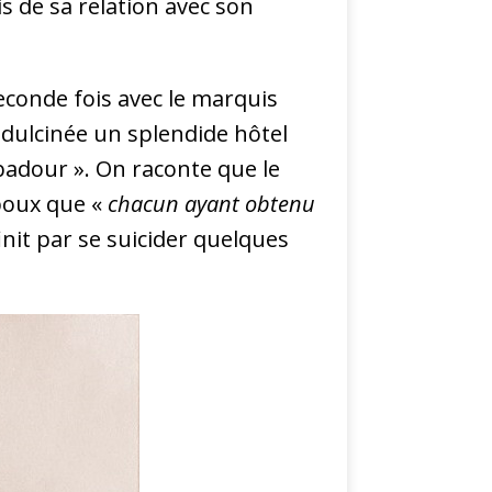
is de sa relation avec son
econde fois avec le marquis
a dulcinée un splendide hôtel
ubadour ». On raconte que le
époux que «
chacun ayant obtenu
finit par se suicider quelques