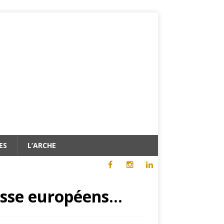
ES
L’ARCHE
lesse européens…