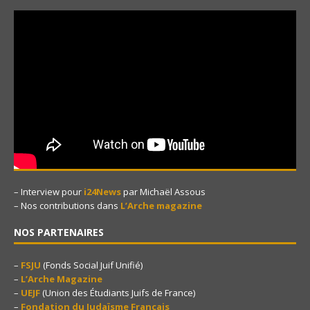
– Interview pour
i24News
par Michaël Assous
– Nos contributions dans
L’Arche magazine
NOS PARTENAIRES
–
FSJU
(Fonds Social Juif Unifié)
–
L’Arche Magazine
–
UEJF
(Union des Étudiants Juifs de France)
–
Fondation du Judaïsme Français